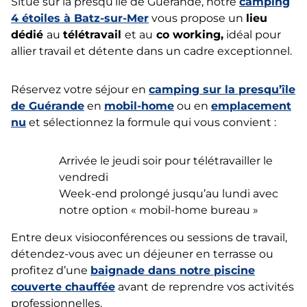
Situé sur la presqu’île de Guérande, notre
camping
4 étoiles à Batz-sur-Mer
vous propose un
lieu
dédié
au
télétravail
et au
co working,
idéal pour
allier travail et détente dans un cadre exceptionnel.
Réservez votre séjour en
camping sur la presqu’île
de Guérande
en
mobil-home
ou en
emplacement
nu
et sélectionnez la formule qui vous convient :
Arrivée le jeudi soir pour télétravailler le
vendredi
Week-end prolongé jusqu’au lundi avec
notre option « mobil-home bureau »
Entre deux visioconférences ou sessions de travail,
détendez-vous avec un déjeuner en terrasse ou
profitez d’une
baignade dans notre piscine
couverte chauffée
avant de reprendre vos activités
professionnelles.